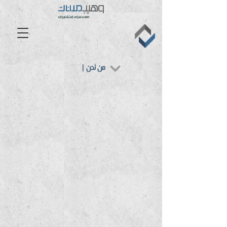
| من نحن