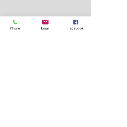
Phone
Email
Facebook
Tel.
0096265821206
0096265862357
0096265817847
00962797650576
0096265817848