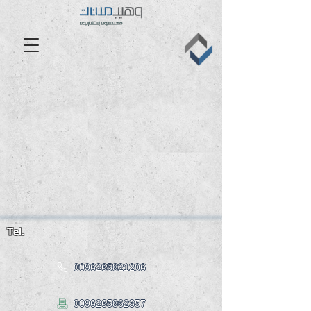
Tel.
0096265821206
0096265862357