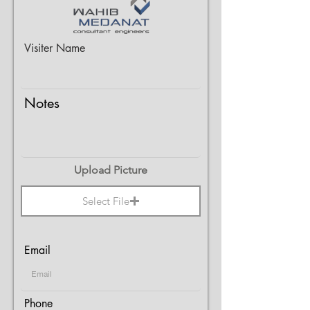
Visiter Name
Notes
Upload Picture
Select File
Email
Phone