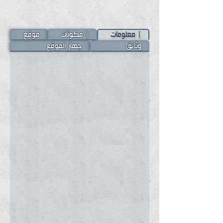
| معلومات
| مكونات
موقع
وثائق
جهاز الموقع