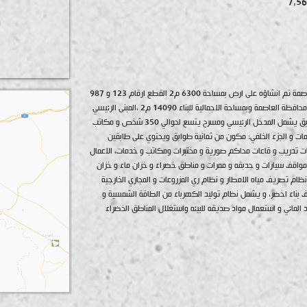
مبنى المعهد القضائي الأردني/ محافظة العاصمة تم انشاؤه على ارض بمساحة 6300 م2 القطع ارقام 123 و 987
حوض ( 12 ) الرونق من اراضي غرب عمان / محافظة العاصمة وبمساحة الاجمالية للبناء 14090 م2 ،المبنى الرئيسي
يشكل الجزء الامامي مكون من خمس طوابق يشمل المدخل الرئيسي ومسرح يتسع لحوالي 350 شخص و مكاتب
ات و الجزء الخلفي: مكون من ثمانية طوابق ويحتوي على طابقين
ات تدريب و قاعات محاكم صورية و مختبرات ومكاتب و خدمات، الاعمال
 مواقف سيارات و حدبقه و ممرات و مناطق خضراء و خزان ماء و خزان
ن نظام تصريف مياه الامطار و نظام ري المزروعات و المجاري الخارجية
صنف بناء اخضر، و يشمل نظام توليد الكهرباء من الطاقة الشمسية و