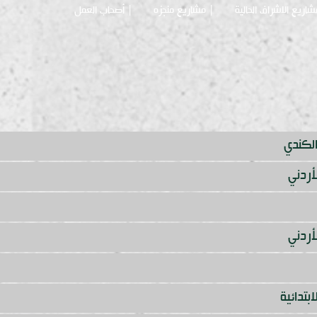
شاريع الاشراف الحالية
| مشاريع منجزه
| أصحاب العمل
كندي
أردني
أردني
بتدائية