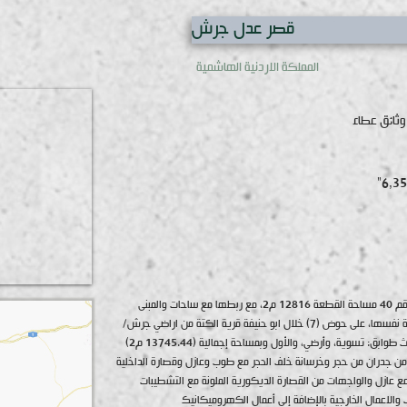
قصر عدل جرش
المملكة الاردنية الهاشمية
وثائق عطاء
مبنى قصر العدل -جرش يقع على القطعة رقم 40 مساحة القطعة 12816 م2، مع ربطها مع ساحات والمبنى
القائم المجاورة القائمة والواقعة على القطعة نفسها، على حوض (7) خلال ابو حنيفة قرية الكتة من اراضي جرش/
محافظة جرش. ويتكون قصر العدل من ثلاث طوابق: تسوية، وأرضي، والأول وبمساحة إجمالية (13745.44 م2)
من جدران من حجر وخرسانة خلف الحجر مع طوب وعازل وقصارة الداخلية
 عازل والواجهات من القصارة الديكورية الملونة مع التشطيبات