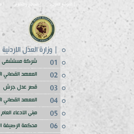
| الموقع العربي
| النماذج والتقارير
| م
| وزارة العدل الاردنية
شركة مستشفى ال
01
المعهد القضائي ال
02
03
قصر عدل جرش
04
المعهد القضائي ال
05
مبنى الادعاء العام
06
محكمة الرصيفة الا