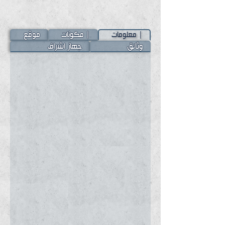
| معلومات
| مكونات
موقع
وثائق
جهاز اشراف