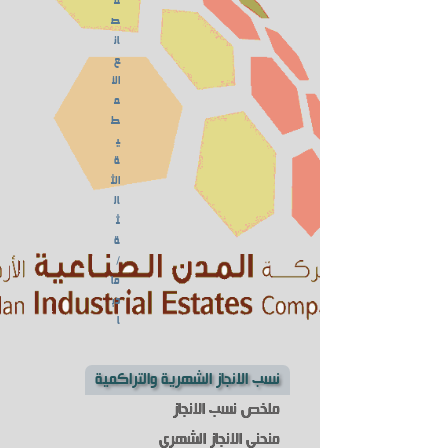
م
ص
ان
ع
الن
م
ط
ي
ة
الث
ال
ث
ة
/
ما
دب
ا
نسب الانجاز الشهرية والتراكمية
ملخص نسب الانجاز
منحنى الانجاز الشهري