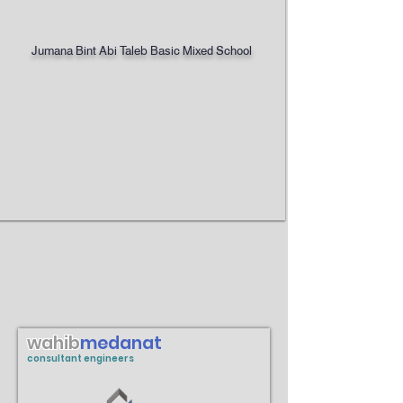
Jumana Bint Abi Taleb Basic Mixed School
wahib
medanat
consultant engineers