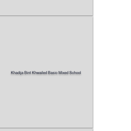
1/7
Khadija Bint Khwailed Basic Mixed School