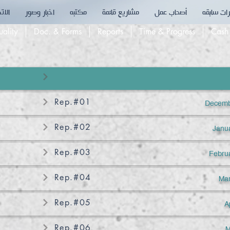
ات سابقه
أصحاب عمل
مشاريع قائمة
مكتبه
اخبار وصور
الات
ality
Doc. & Forms
Reports
Time & Progress
Cash
Rep.#01
Decemb
Rep.#02
Janu
Rep.#03
Febru
Rep.#04
Mar
Rep.#05
A
Rep.#06
M