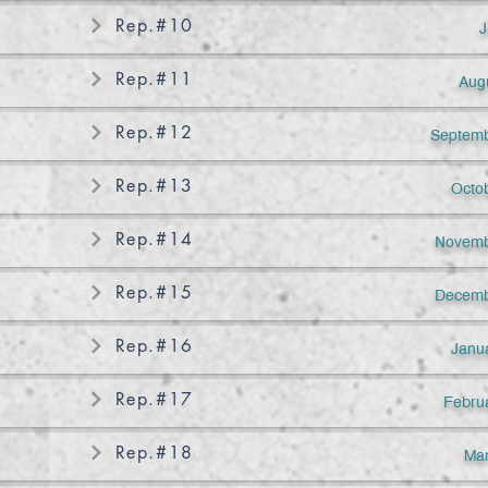
Rep.#10
J
Rep.#11
Aug
Rep.#12
Septemb
Rep.#13
Octo
Rep.#14
Novemb
Rep.#15
Decemb
Rep.#16
Janu
Rep.#17
Febru
Rep.#18
Mar