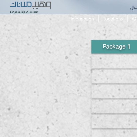
صال
Information
Locations
Qu
Package 1