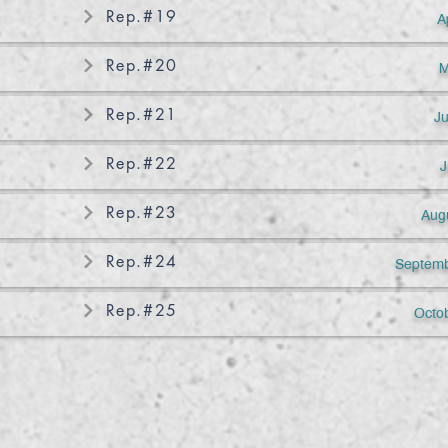
Rep.#19
A
Rep.#20
M
Rep.#21
J
Rep.#22
J
Rep.#23
Aug
Rep.#24
Septemb
Rep.#25
Octo