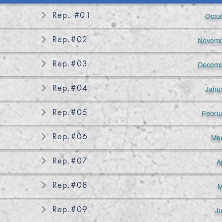
Rep. #01
Octo
Rep.#02
Novemb
Rep.#03
Decemb
Rep.#04
Janu
Rep.#05
Febru
Rep.#06
Mar
Rep.#07
A
Rep.#08
M
Rep.#09
J