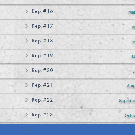
Rep.#16
Mar
Rep.#17
A
Rep.#18
M
Rep.#19
J
Rep.#20
J
Rep.#21
Aug
Rep.#22
Septemb
Rep.#23
Octo