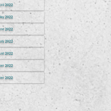
pril 2022
ay 2022
une 2022
uly 2022
ust 2022
er 2022
ber 2022