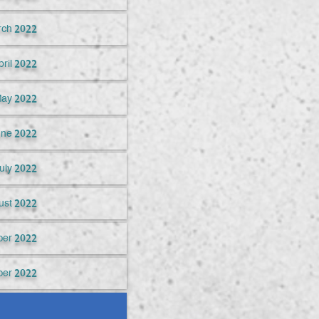
ch 2022
pril 2022
ay 2022
une 2022
uly 2022
ust 2022
er 2022
ber 2022