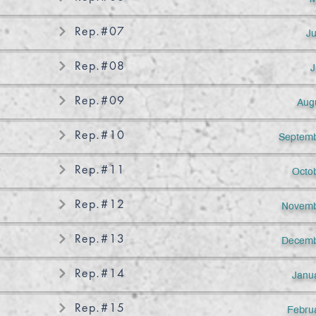
Rep.#07
J
Rep.#08
J
Rep.#09
Aug
Rep.#10
Septemb
Rep.#11
Octo
Rep.#12
Novemb
Rep.#13
Decemb
Rep.#14
Janu
Rep.#15
Febru